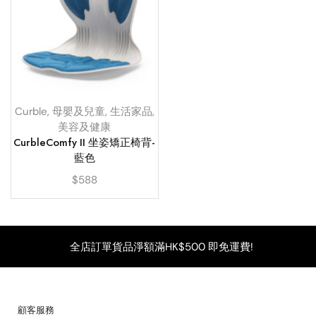
Curble
,
母嬰及兒童
,
生活家品
,
美容及健康
CurbleComfy II 坐姿矯正椅背-
藍色
$
588
全店訂單貨品淨額滿HK$500 即免運費!
顧客服務