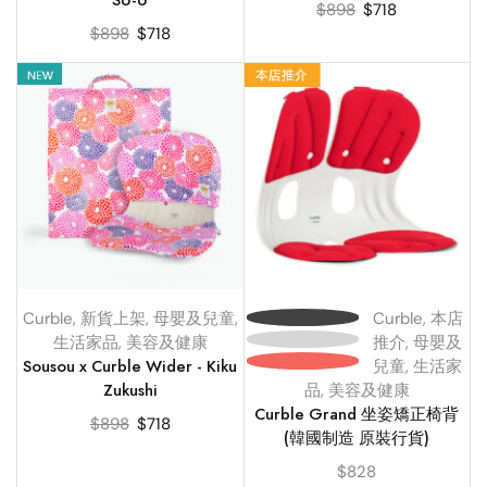
SU-U
$
898
$
718
$
898
$
718
Curble
,
新貨上架
,
母嬰及兒童
,
Curble
,
本店
生活家品
,
美容及健康
推介
,
母嬰及
Sousou x Curble Wider - Kiku
兒童
,
生活家
Zukushi
品
,
美容及健康
Curble Grand 坐姿矯正椅背
$
898
$
718
(韓國制造 原裝行貨)
$
828